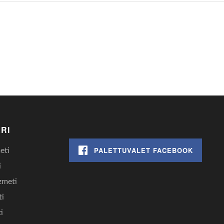
RI
PALETTUVALET FACEBOOK
eti
i
zmeti
ti
i