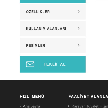
ÖZELLIKLER
KULLANIM ALANLARI
RESIMLER
TEKLIF AL
HIZLI MENÜ
FAALIYET ALANLA
Ana Sayfa
Karavan Tuvalet Hizm